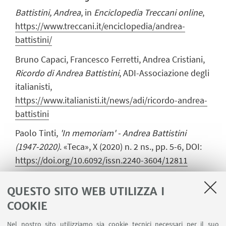
Battistini, Andrea
, in
Enciclopedia Treccani online
,
https://www.treccani.it/enciclopedia/andrea-
battistini/
Bruno Capaci, Francesco Ferretti, Andrea Cristiani,
Ricordo di Andrea Battistini
, ADI-Associazione degli
italianisti,
https://www.italianisti.it/news/adi/ricordo-andrea-
battistini
Paolo Tinti,
'In memoriam' - Andrea Battistini
(1947-2020)
. «Teca», X (2020) n. 2 ns., pp. 5-6, DOI:
https://doi.org/10.6092/issn.2240-3604/12811
Per Andrea Battistini: la geometria variabile dei
QUESTO SITO WEB UTILIZZA I
ricordi. Autobiografia e autobiografismo
, a cura di
COOKIE
Gian Mario Anselmi, Bruno Capaci e Alberto Di
Franco, Bologna, 2021, DOI:
Nel nostro sito utilizziamo sia cookie tecnici necessari per il suo