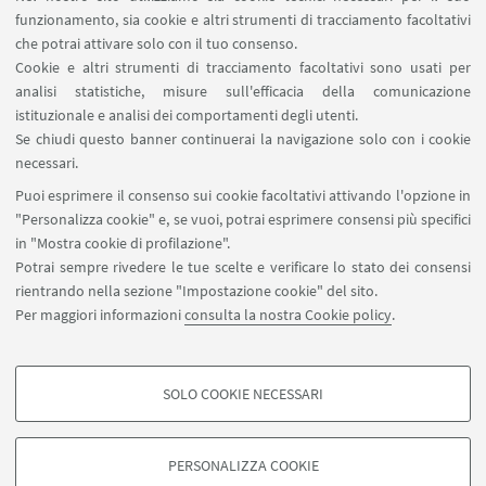
10.6092/unibo/amsacta/6830
; URI:
funzionamento, sia cookie e altri strumenti di tracciamento facoltativi
che potrai attivare solo con il tuo consenso.
https://amsacta.unibo.it/id/eprint/6830
Cookie e altri strumenti di tracciamento facoltativi sono usati per
Andrea Ruggiero,
Ricordo di Andrea Battistini
,
analisi statistiche, misure sull'efficacia della comunicazione
«Bollettino del Centro Studi Vichiani», LI, 2021, pp.
istituzionale e analisi dei comportamenti degli utenti.
Se chiudi questo banner continuerai la navigazione solo con i cookie
99-118,
https://amu.hal.science/hal-03466016/
necessari.
Puoi esprimere il consenso sui cookie facoltativi attivando l'opzione in
"Personalizza cookie" e, se vuoi, potrai esprimere consensi più specifici
in "Mostra cookie di profilazione".
Potrai sempre rivedere le tue scelte e verificare lo stato dei consensi
rientrando nella sezione "Impostazione cookie" del sito.
Contatti
Per maggiori informazioni
consulta la nostra Cookie policy
.
SBA - Sistema Bibliotecario di Ateneo
SOLO COOKIE NECESSARI
Seguici su:
COOKIE DI PROFILAZIONE - FACOLTATIVI
Si tratta di cookie utilizzati per analizzare le caratteristiche della navigazione
PERSONALIZZA COOKIE
degli utenti, creare profili in base al loro comportamento sul sito, per analisi