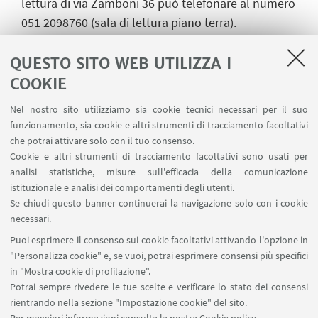
lettura di via Zamboni 36 può telefonare al numero
051 2098760 (sala di lettura piano terra).
Accesso alla sale di lettura di via Zamboni 32 -
QUESTO SITO WEB UTILIZZA I
Sezione di Filologia classica e Italianistica
COOKIE
L'accesso alle sale del I e del III piano avviene
Nel nostro sito utilizziamo sia cookie tecnici necessari per il suo
tramite ascensore del Dipartimento. Per ogni
funzionamento, sia cookie e altri strumenti di tracciamento facoltativi
eventuale problema, si può telefonare al numero
che potrai attivare solo con il tuo consenso.
0512098558
Cookie e altri strumenti di tracciamento facoltativi sono usati per
analisi statistiche, misure sull'efficacia della comunicazione
istituzionale e analisi dei comportamenti degli utenti.
Se chiudi questo banner continuerai la navigazione solo con i cookie
necessari.
Puoi esprimere il consenso sui cookie facoltativi attivando l'opzione in
"Personalizza cookie" e, se vuoi, potrai esprimere consensi più specifici
in "Mostra cookie di profilazione".
Potrai sempre rivedere le tue scelte e verificare lo stato dei consensi
rientrando nella sezione "Impostazione cookie" del sito.
Contatti