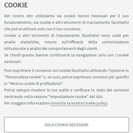
COOKIE
Ricerche bibliografiche -
Consulenze
Nel nostro sito utilizziamo sia cookie tecnici necessari per il suo
funzionamento, sia cookie e altri strumenti di tracciamento facoltativi
referente: dott. Pasquale Novellino
che potrai attivare solo con il tuo consenso.
Via Zamboni 32
Cookie e altri strumenti di tracciamento facoltativi sono usati per
051 20 9 8589
analisi statistiche, misure sull'efficacia della comunicazione
istituzionale e analisi dei comportamenti degli utenti.
Scrivi una mail
Se chiudi questo banner continuerai la navigazione solo con i cookie
necessari.
Puoi esprimere il consenso sui cookie facoltativi attivando l'opzione in
"Personalizza cookie" e, se vuoi, potrai esprimere consensi più specifici
in "Mostra cookie di profilazione".
Potrai sempre rivedere le tue scelte e verificare lo stato dei consensi
rientrando nella sezione "Impostazione cookie" del sito.
Contatti
Per maggiori informazioni
consulta la nostra Cookie policy
.
SBA - Sistema Bibliotecario di Ateneo
SOLO COOKIE NECESSARI
Seguici su:
COOKIE DI PROFILAZIONE - FACOLTATIVI